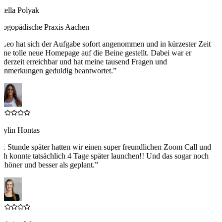
Stella Polyak
Logopädische Praxis Aachen
“
Leo hat sich der Aufgabe sofort angenommen und in kürzester Zeit
eine tolle neue Homepage auf die Beine gestellt. Dabei war er
jederzeit erreichbar und hat meine tausend Fragen und
Anmerkungen geduldig beantwortet.
”
Aylin Hontas
“
1 Stunde später hatten wir einen super freundlichen Zoom Call und
ich konnte tatsächlich 4 Tage später launchen!! Und das sogar noch
schöner und besser als geplant.
”