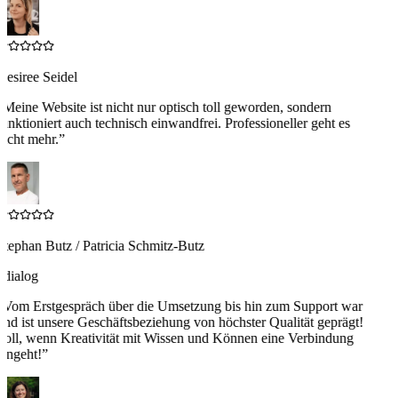
Desiree Seidel
“
Meine Website ist nicht nur optisch toll geworden, sondern
funktioniert auch technisch einwandfrei. Professioneller geht es
nicht mehr.
”
Stephan Butz / Patricia Schmitz-Butz
4dialog
“
Vom Erstgespräch über die Umsetzung bis hin zum Support war
und ist unsere Geschäftsbeziehung von höchster Qualität geprägt!
Toll, wenn Kreativität mit Wissen und Können eine Verbindung
eingeht!
”