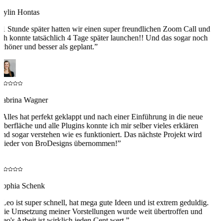
Aylin Hontas
“
1 Stunde später hatten wir einen super freundlichen Zoom Call und
ich konnte tatsächlich 4 Tage später launchen!! Und das sogar noch
schöner und besser als geplant.
”
Sabrina Wagner
“
Alles hat perfekt geklappt und nach einer Einführung in die neue
Oberfläche und alle Plugins konnte ich mir selber vieles erklären
und sogar verstehen wie es funktioniert. Das nächste Projekt wird
wieder von BroDesigns übernommen!
”
S
Sophia Schenk
“
Leo ist super schnell, hat mega gute Ideen und ist extrem geduldig.
Die Umsetzung meiner Vorstellungen wurde weit übertroffen und
Leo's Arbeit ist wirklich jeden Cent wert.
”