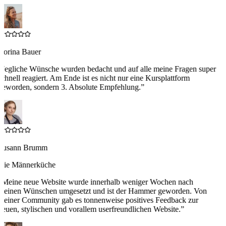
Corina Bauer
“
Jegliche Wünsche wurden bedacht und auf alle meine Fragen super
schnell reagiert. Am Ende ist es nicht nur eine Kursplattform
geworden, sondern 3. Absolute Empfehlung.
”
Susann Brumm
Die Männerküche
“
Meine neue Website wurde innerhalb weniger Wochen nach
meinen Wünschen umgesetzt und ist der Hammer geworden. Von
meiner Community gab es tonnenweise positives Feedback zur
neuen, stylischen und vorallem userfreundlichen Website.
”