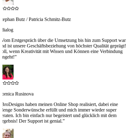
Stephan Butz / Patricia Schmitz-Butz
4dialog
“
Vom Erstgespräch über die Umsetzung bis hin zum Support war
und ist unsere Geschäftsbeziehung von höchster Qualität geprägt!
Toll, wenn Kreativität mit Wissen und Können eine Verbindung
eingeht!
”
Zornica Rusinova
“
BroDesigns haben meinen Online Shop realisiert, dabei eine
Menge Sonderwünsche erfüllt und mich immer wieder super
beraten. Ich bin einfach nur begeistert und glücklich mit dem
Ergebnis! Der Support ist genial.
”