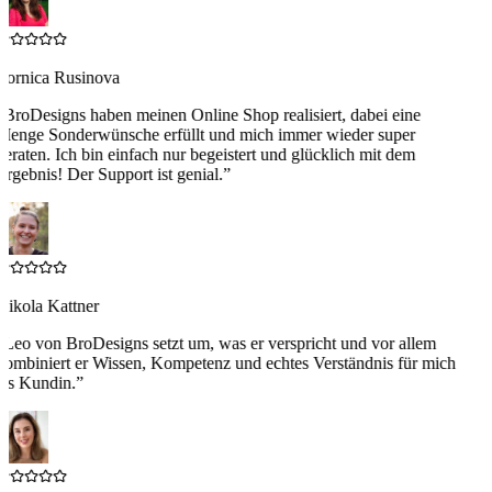
Zornica Rusinova
“
BroDesigns haben meinen Online Shop realisiert, dabei eine
Menge Sonderwünsche erfüllt und mich immer wieder super
beraten. Ich bin einfach nur begeistert und glücklich mit dem
Ergebnis! Der Support ist genial.
”
Nikola Kattner
“
Leo von BroDesigns setzt um, was er verspricht und vor allem
kombiniert er Wissen, Kompetenz und echtes Verständnis für mich
als Kundin.
”