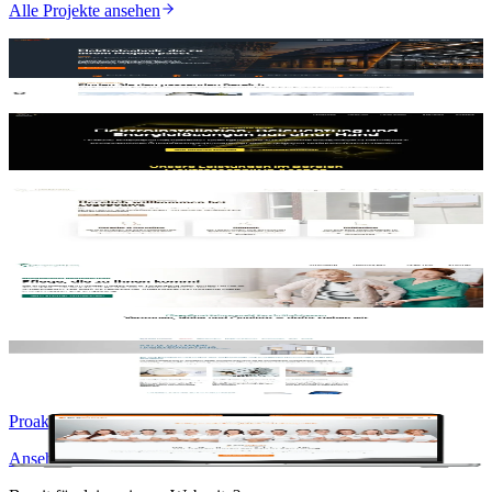
Alle Projekte ansehen
Elektro Ullrich
Ansehen
Jungen Elektrotechnik GmbH
Ansehen
Logopediya Stella Polyak
Ansehen
Schwarzwald Care GbR
Ansehen
Hausverwaltung Tellmann
Ansehen
Proaktive Physiotherapie
Ansehen