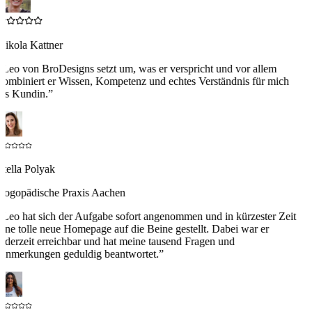
Nikola Kattner
“
Leo von BroDesigns setzt um, was er verspricht und vor allem
kombiniert er Wissen, Kompetenz und echtes Verständnis für mich
als Kundin.
”
Stella Polyak
Logopädische Praxis Aachen
“
Leo hat sich der Aufgabe sofort angenommen und in kürzester Zeit
eine tolle neue Homepage auf die Beine gestellt. Dabei war er
jederzeit erreichbar und hat meine tausend Fragen und
Anmerkungen geduldig beantwortet.
”