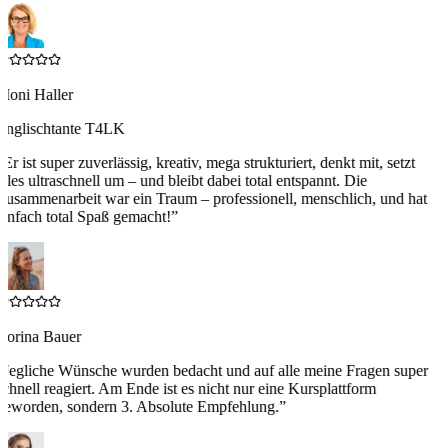
Moni Haller
Englischtante T4LK
“
Er ist super zuverlässig, kreativ, mega strukturiert, denkt mit, setzt
alles ultraschnell um – und bleibt dabei total entspannt. Die
Zusammenarbeit war ein Traum – professionell, menschlich, und hat
einfach total Spaß gemacht!
”
Corina Bauer
“
Jegliche Wünsche wurden bedacht und auf alle meine Fragen super
schnell reagiert. Am Ende ist es nicht nur eine Kursplattform
geworden, sondern 3. Absolute Empfehlung.
”