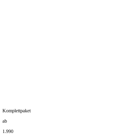
02
Design & Technik
03
Support & Extras
Komplettpaket
ab
1.990