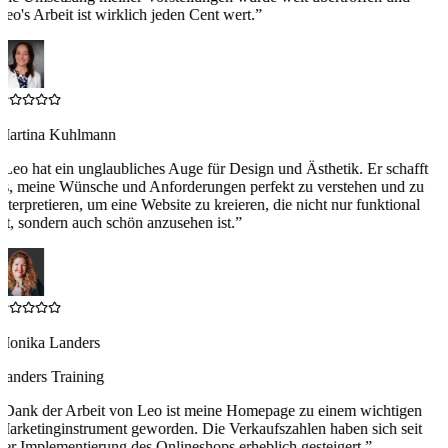
Leo's Arbeit ist wirklich jeden Cent wert.
”
Martina Kuhlmann
“
Leo hat ein unglaubliches Auge für Design und Ästhetik. Er schafft
es, meine Wünsche und Anforderungen perfekt zu verstehen und zu
interpretieren, um eine Website zu kreieren, die nicht nur funktional
ist, sondern auch schön anzusehen ist.
”
Monika Landers
Landers Training
“
Dank der Arbeit von Leo ist meine Homepage zu einem wichtigen
Marketinginstrument geworden. Die Verkaufszahlen haben sich seit
der Implementierung des Onlineshops erheblich gesteigert.
”