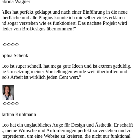
Sabrina Wagner
“
Alles hat perfekt geklappt und nach einer Einführung in die neue
Oberfläche und alle Plugins konnte ich mir selber vieles erklären
und sogar verstehen wie es funktioniert. Das nächste Projekt wird
wieder von BroDesigns übernommen!
”
S
Sophia Schenk
“
Leo ist super schnell, hat mega gute Ideen und ist extrem geduldig.
Die Umsetzung meiner Vorstellungen wurde weit übertroffen und
Leo's Arbeit ist wirklich jeden Cent wert.
”
Martina Kuhlmann
“
Leo hat ein unglaubliches Auge für Design und Ästhetik. Er schafft
es, meine Wünsche und Anforderungen perfekt zu verstehen und zu
interpretieren, um eine Website zu kreieren, die nicht nur funktional