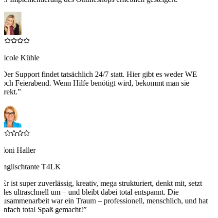
Nicole Kühle
“
Der Support findet tatsächlich 24/7 statt. Hier gibt es weder WE
noch Feierabend. Wenn Hilfe benötigt wird, bekommt man sie
irekt.
”
Moni Haller
Englischtante T4LK
“
Er ist super zuverlässig, kreativ, mega strukturiert, denkt mit, setzt
alles ultraschnell um – und bleibt dabei total entspannt. Die
Zusammenarbeit war ein Traum – professionell, menschlich, und hat
einfach total Spaß gemacht!
”