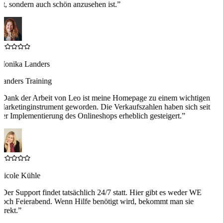
ist, sondern auch schön anzusehen ist.
”
Monika Landers
Landers Training
“
Dank der Arbeit von Leo ist meine Homepage zu einem wichtigen
Marketinginstrument geworden. Die Verkaufszahlen haben sich seit
der Implementierung des Onlineshops erheblich gesteigert.
”
Nicole Kühle
“
Der Support findet tatsächlich 24/7 statt. Hier gibt es weder WE
noch Feierabend. Wenn Hilfe benötigt wird, bekommt man sie
irekt.
”