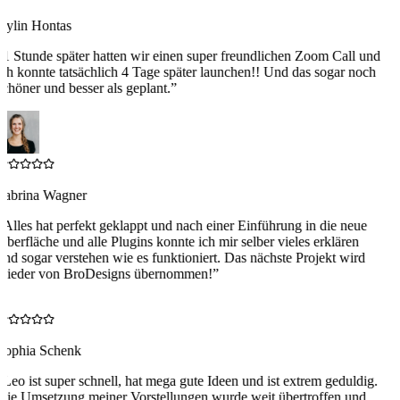
Aylin Hontas
“
1 Stunde später hatten wir einen super freundlichen Zoom Call und
ich konnte tatsächlich 4 Tage später launchen!! Und das sogar noch
schöner und besser als geplant.
”
Sabrina Wagner
“
Alles hat perfekt geklappt und nach einer Einführung in die neue
Oberfläche und alle Plugins konnte ich mir selber vieles erklären
und sogar verstehen wie es funktioniert. Das nächste Projekt wird
wieder von BroDesigns übernommen!
”
S
Sophia Schenk
“
Leo ist super schnell, hat mega gute Ideen und ist extrem geduldig.
Die Umsetzung meiner Vorstellungen wurde weit übertroffen und