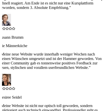
schnell reagiert. Am Ende ist es nicht nur eine Kursplattform
geworden, sondern 3. Absolute Empfehlung.
”
Susann Brumm
Die Männerküche
“
Meine neue Website wurde innerhalb weniger Wochen nach
meinen Wünschen umgesetzt und ist der Hammer geworden. Von
meiner Community gab es tonnenweise positives Feedback zur
neuen, stylischen und vorallem userfreundlichen Website.
”
Desiree Seidel
“
Meine Website ist nicht nur optisch toll geworden, sondern
funktioniert auch technisch einwandfrei. Professioneller geht es