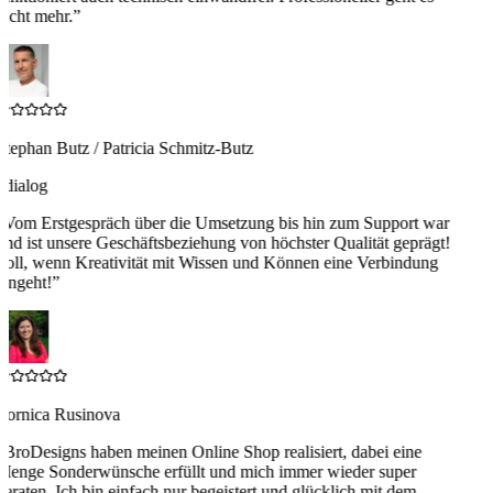
nicht mehr.
”
Stephan Butz / Patricia Schmitz-Butz
4dialog
“
Vom Erstgespräch über die Umsetzung bis hin zum Support war
und ist unsere Geschäftsbeziehung von höchster Qualität geprägt!
Toll, wenn Kreativität mit Wissen und Können eine Verbindung
eingeht!
”
Zornica Rusinova
“
BroDesigns haben meinen Online Shop realisiert, dabei eine
Menge Sonderwünsche erfüllt und mich immer wieder super
beraten. Ich bin einfach nur begeistert und glücklich mit dem