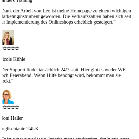
Landers Training
“
Dank der Arbeit von Leo ist meine Homepage zu einem wichtigen
Marketinginstrument geworden. Die Verkaufszahlen haben sich seit
der Implementierung des Onlineshops erheblich gesteigert.
”
Nicole Kühle
“
Der Support findet tatsächlich 24/7 statt. Hier gibt es weder WE
noch Feierabend. Wenn Hilfe benötigt wird, bekommt man sie
irekt.
”
Moni Haller
Englischtante T4LK