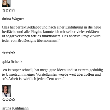
Sabrina Wagner
“
Alles hat perfekt geklappt und nach einer Einführung in die neue
Oberfläche und alle Plugins konnte ich mir selber vieles erklären
und sogar verstehen wie es funktioniert. Das nächste Projekt wird
wieder von BroDesigns übernommen!
”
S
Sophia Schenk
“
Leo ist super schnell, hat mega gute Ideen und ist extrem geduldig.
Die Umsetzung meiner Vorstellungen wurde weit übertroffen und
Leo's Arbeit ist wirklich jeden Cent wert.
”
Martina Kuhlmann