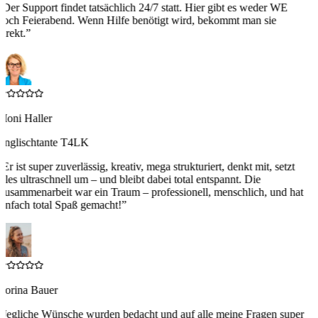
“
Der Support findet tatsächlich 24/7 statt. Hier gibt es weder WE
noch Feierabend. Wenn Hilfe benötigt wird, bekommt man sie
irekt.
”
Moni Haller
Englischtante T4LK
“
Er ist super zuverlässig, kreativ, mega strukturiert, denkt mit, setzt
alles ultraschnell um – und bleibt dabei total entspannt. Die
Zusammenarbeit war ein Traum – professionell, menschlich, und hat
einfach total Spaß gemacht!
”
Corina Bauer
“
Jegliche Wünsche wurden bedacht und auf alle meine Fragen super