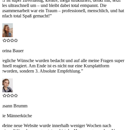
“
Er ist super zuverlässig, kreativ, mega strukturiert, denkt mit, setzt
alles ultraschnell um – und bleibt dabei total entspannt. Die
Zusammenarbeit war ein Traum – professionell, menschlich, und hat
einfach total Spaß gemacht!
”
Corina Bauer
“
Jegliche Wünsche wurden bedacht und auf alle meine Fragen super
schnell reagiert. Am Ende ist es nicht nur eine Kursplattform
geworden, sondern 3. Absolute Empfehlung.
”
Susann Brumm
Die Männerküche
“
Meine neue Website wurde innerhalb weniger Wochen nach