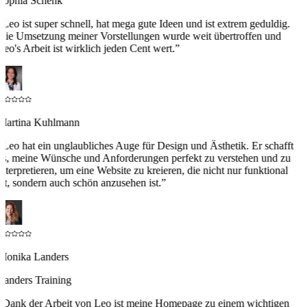
Sophia Schenk
“
Leo ist super schnell, hat mega gute Ideen und ist extrem geduldig.
Die Umsetzung meiner Vorstellungen wurde weit übertroffen und
Leo's Arbeit ist wirklich jeden Cent wert.
”
Martina Kuhlmann
“
Leo hat ein unglaubliches Auge für Design und Ästhetik. Er schafft
es, meine Wünsche und Anforderungen perfekt zu verstehen und zu
interpretieren, um eine Website zu kreieren, die nicht nur funktional
ist, sondern auch schön anzusehen ist.
”
Monika Landers
Landers Training
“
Dank der Arbeit von Leo ist meine Homepage zu einem wichtigen