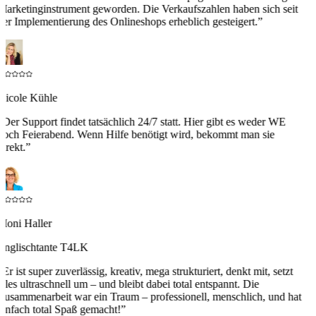
Marketinginstrument geworden. Die Verkaufszahlen haben sich seit
der Implementierung des Onlineshops erheblich gesteigert.
”
Nicole Kühle
“
Der Support findet tatsächlich 24/7 statt. Hier gibt es weder WE
noch Feierabend. Wenn Hilfe benötigt wird, bekommt man sie
irekt.
”
Moni Haller
Englischtante T4LK
“
Er ist super zuverlässig, kreativ, mega strukturiert, denkt mit, setzt
alles ultraschnell um – und bleibt dabei total entspannt. Die
Zusammenarbeit war ein Traum – professionell, menschlich, und hat
einfach total Spaß gemacht!
”