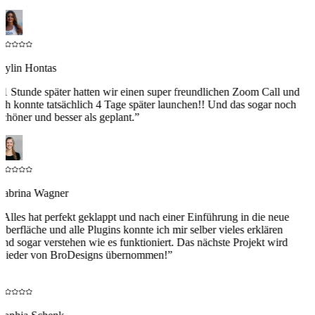
Aylin Hontas
“
1 Stunde später hatten wir einen super freundlichen Zoom Call und
ich konnte tatsächlich 4 Tage später launchen!! Und das sogar noch
schöner und besser als geplant.
”
Sabrina Wagner
“
Alles hat perfekt geklappt und nach einer Einführung in die neue
Oberfläche und alle Plugins konnte ich mir selber vieles erklären
und sogar verstehen wie es funktioniert. Das nächste Projekt wird
wieder von BroDesigns übernommen!
”
S