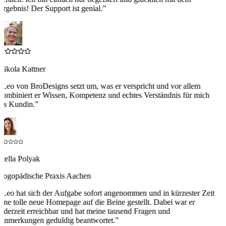
Ergebnis! Der Support ist genial.
”
Nikola Kattner
“
Leo von BroDesigns setzt um, was er verspricht und vor allem
kombiniert er Wissen, Kompetenz und echtes Verständnis für mich
als Kundin.
”
Stella Polyak
Logopädische Praxis Aachen
“
Leo hat sich der Aufgabe sofort angenommen und in kürzester Zeit
eine tolle neue Homepage auf die Beine gestellt. Dabei war er
jederzeit erreichbar und hat meine tausend Fragen und
Anmerkungen geduldig beantwortet.
”