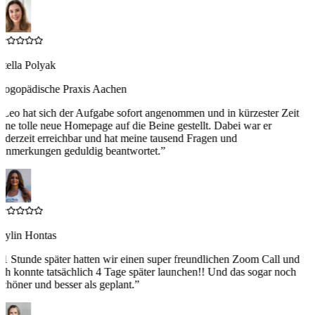
Stella Polyak
Logopädische Praxis Aachen
“
Leo hat sich der Aufgabe sofort angenommen und in kürzester Zeit
eine tolle neue Homepage auf die Beine gestellt. Dabei war er
jederzeit erreichbar und hat meine tausend Fragen und
Anmerkungen geduldig beantwortet.
”
Aylin Hontas
“
1 Stunde später hatten wir einen super freundlichen Zoom Call und
ich konnte tatsächlich 4 Tage später launchen!! Und das sogar noch
schöner und besser als geplant.
”