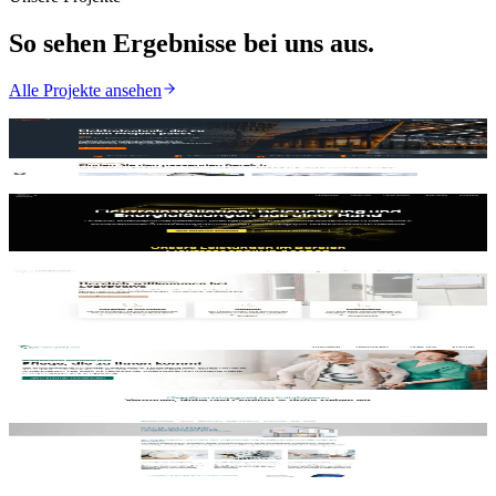
So sehen Ergebnisse bei uns aus.
Alle Projekte ansehen
Elektro Ullrich
Ansehen
Jungen Elektrotechnik GmbH
Ansehen
Logopediya Stella Polyak
Ansehen
Schwarzwald Care GbR
Ansehen
Hausverwaltung Tellmann
Ansehen