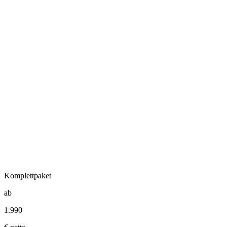
Design & Technik
03
Support & Extras
Komplettpaket
ab
1.990