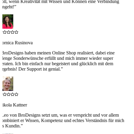
Toll, wenn Kreativität mit Wissen und Können eine Verbindung
eingeht!
”
Zornica Rusinova
“
BroDesigns haben meinen Online Shop realisiert, dabei eine
Menge Sonderwünsche erfüllt und mich immer wieder super
beraten. Ich bin einfach nur begeistert und glücklich mit dem
Ergebnis! Der Support ist genial.
”
Nikola Kattner
“
Leo von BroDesigns setzt um, was er verspricht und vor allem
kombiniert er Wissen, Kompetenz und echtes Verständnis für mich
als Kundin.
”