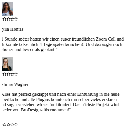
Aylin Hontas
“
1 Stunde später hatten wir einen super freundlichen Zoom Call und
ich konnte tatsächlich 4 Tage später launchen!! Und das sogar noch
schöner und besser als geplant.
”
Sabrina Wagner
“
Alles hat perfekt geklappt und nach einer Einführung in die neue
Oberfläche und alle Plugins konnte ich mir selber vieles erklären
und sogar verstehen wie es funktioniert. Das nächste Projekt wird
wieder von BroDesigns übernommen!
”
S