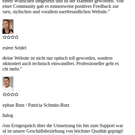
meinen Wünschen umgesetzt und ist der Hammer geworden. Von
meiner Community gab es tonnenweise positives Feedback zur
neuen, stylischen und vorallem userfreundlichen Website.
”
Desiree Seidel
“
Meine Website ist nicht nur optisch toll geworden, sondern
funktioniert auch technisch einwandfrei. Professioneller geht es
nicht mehr.
”
Stephan Butz / Patricia Schmitz-Butz
4dialog
“
Vom Erstgespräch über die Umsetzung bis hin zum Support war
und ist unsere Geschäftsbeziehung von höchster Qualität geprägt!