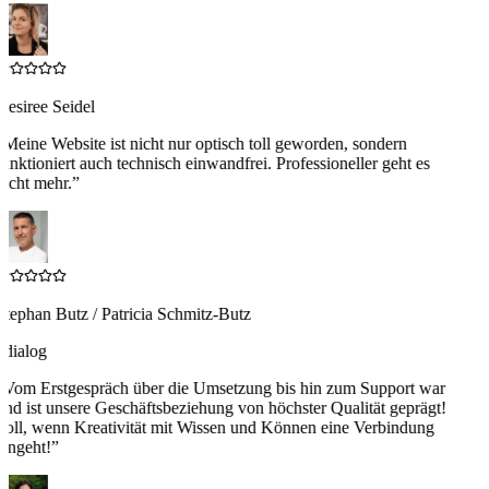
esiree Seidel
“
Meine Website ist nicht nur optisch toll geworden, sondern
unktioniert auch technisch einwandfrei. Professioneller geht es
icht mehr.
”
tephan Butz / Patricia Schmitz-Butz
4dialog
“
Vom Erstgespräch über die Umsetzung bis hin zum Support war
nd ist unsere Geschäftsbeziehung von höchster Qualität geprägt!
Toll, wenn Kreativität mit Wissen und Können eine Verbindung
ingeht!
”