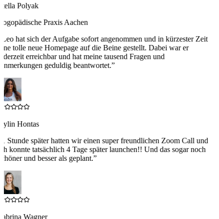
tella Polyak
Logopädische Praxis Aachen
“
Leo hat sich der Aufgabe sofort angenommen und in kürzester Zeit
ine tolle neue Homepage auf die Beine gestellt. Dabei war er
ederzeit erreichbar und hat meine tausend Fragen und
Anmerkungen geduldig beantwortet.
”
Aylin Hontas
“
1 Stunde später hatten wir einen super freundlichen Zoom Call und
ch konnte tatsächlich 4 Tage später launchen!! Und das sogar noch
chöner und besser als geplant.
”
Sabrina Wagner