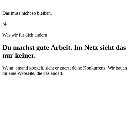
reichen dafür aus.
Das muss nicht so bleiben.
Was wir für dich ändern
Du machst gute Arbeit. Im Netz sieht das
nur keiner.
Wenn jemand googelt, sieht er zuerst deine Konkurrenz. Wir bauen
dir eine Webseite, die das ändert.
Gefunden werden in deiner Stadt
Du wirst dort gefunden, wo Kunden nach deinem Angebot suchen:
in deiner Stadt, auf ihrem Handy.