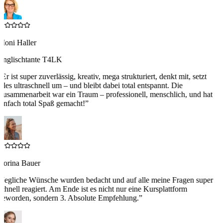
Moni Haller
Englischtante T4LK
“
Er ist super zuverlässig, kreativ, mega strukturiert, denkt mit, setzt
lles ultraschnell um – und bleibt dabei total entspannt. Die
usammenarbeit war ein Traum – professionell, menschlich, und hat
infach total Spaß gemacht!
”
Corina Bauer
“
Jegliche Wünsche wurden bedacht und auf alle meine Fragen super
chnell reagiert. Am Ende ist es nicht nur eine Kursplattform
geworden, sondern 3. Absolute Empfehlung.
”