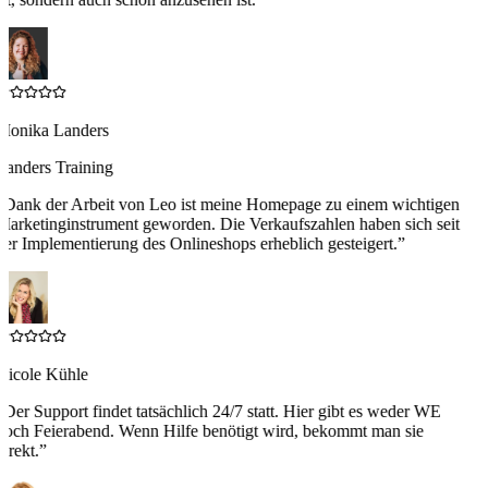
Monika Landers
Landers Training
“
Dank der Arbeit von Leo ist meine Homepage zu einem wichtigen
arketinginstrument geworden. Die Verkaufszahlen haben sich seit
er Implementierung des Onlineshops erheblich gesteigert.
”
Nicole Kühle
“
Der Support findet tatsächlich 24/7 statt. Hier gibt es weder WE
noch Feierabend. Wenn Hilfe benötigt wird, bekommt man sie
irekt.
”