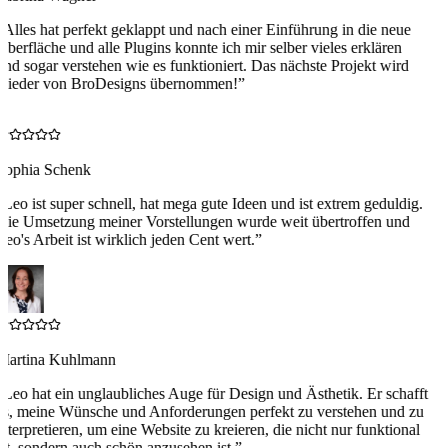
“
Alles hat perfekt geklappt und nach einer Einführung in die neue
berfläche und alle Plugins konnte ich mir selber vieles erklären
nd sogar verstehen wie es funktioniert. Das nächste Projekt wird
wieder von BroDesigns übernommen!
”
S
Sophia Schenk
“
Leo ist super schnell, hat mega gute Ideen und ist extrem geduldig.
Die Umsetzung meiner Vorstellungen wurde weit übertroffen und
eo's Arbeit ist wirklich jeden Cent wert.
”
Martina Kuhlmann
“
Leo hat ein unglaubliches Auge für Design und Ästhetik. Er schafft
es, meine Wünsche und Anforderungen perfekt zu verstehen und zu
nterpretieren, um eine Website zu kreieren, die nicht nur funktional
st, sondern auch schön anzusehen ist.
”