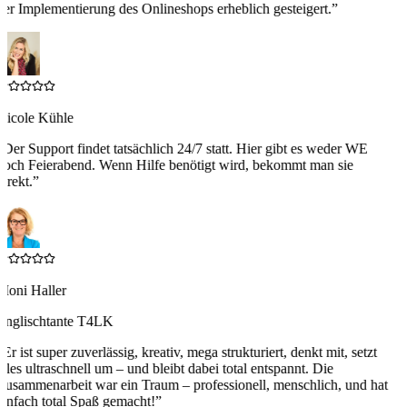
er Implementierung des Onlineshops erheblich gesteigert.
”
Nicole Kühle
“
Der Support findet tatsächlich 24/7 statt. Hier gibt es weder WE
noch Feierabend. Wenn Hilfe benötigt wird, bekommt man sie
irekt.
”
Moni Haller
Englischtante T4LK
“
Er ist super zuverlässig, kreativ, mega strukturiert, denkt mit, setzt
lles ultraschnell um – und bleibt dabei total entspannt. Die
usammenarbeit war ein Traum – professionell, menschlich, und hat
infach total Spaß gemacht!
”