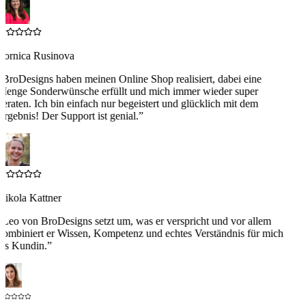
Zornica Rusinova
“
BroDesigns haben meinen Online Shop realisiert, dabei eine
Menge Sonderwünsche erfüllt und mich immer wieder super
eraten. Ich bin einfach nur begeistert und glücklich mit dem
rgebnis! Der Support ist genial.
”
Nikola Kattner
“
Leo von BroDesigns setzt um, was er verspricht und vor allem
ombiniert er Wissen, Kompetenz und echtes Verständnis für mich
ls Kundin.
”