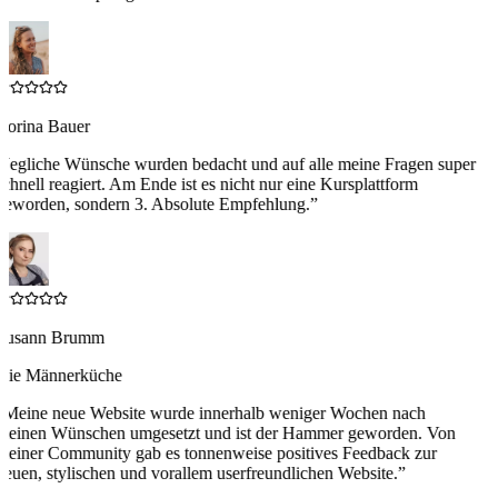
Corina Bauer
“
Jegliche Wünsche wurden bedacht und auf alle meine Fragen super
chnell reagiert. Am Ende ist es nicht nur eine Kursplattform
geworden, sondern 3. Absolute Empfehlung.
”
Susann Brumm
Die Männerküche
“
Meine neue Website wurde innerhalb weniger Wochen nach
meinen Wünschen umgesetzt und ist der Hammer geworden. Von
meiner Community gab es tonnenweise positives Feedback zur
euen, stylischen und vorallem userfreundlichen Website.
”