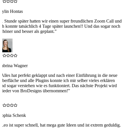
Aylin Hontas
“
1 Stunde später hatten wir einen super freundlichen Zoom Call und
ch konnte tatsächlich 4 Tage später launchen!! Und das sogar noch
chöner und besser als geplant.
”
Sabrina Wagner
“
Alles hat perfekt geklappt und nach einer Einführung in die neue
berfläche und alle Plugins konnte ich mir selber vieles erklären
nd sogar verstehen wie es funktioniert. Das nächste Projekt wird
wieder von BroDesigns übernommen!
”
S
Sophia Schenk
“
Leo ist super schnell, hat mega gute Ideen und ist extrem geduldig.