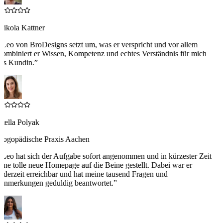
Nikola Kattner
“
Leo von BroDesigns setzt um, was er verspricht und vor allem
ombiniert er Wissen, Kompetenz und echtes Verständnis für mich
ls Kundin.
”
tella Polyak
Logopädische Praxis Aachen
“
Leo hat sich der Aufgabe sofort angenommen und in kürzester Zeit
ine tolle neue Homepage auf die Beine gestellt. Dabei war er
ederzeit erreichbar und hat meine tausend Fragen und
Anmerkungen geduldig beantwortet.
”