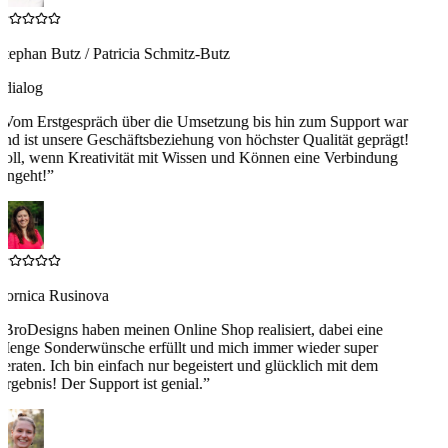
tephan Butz / Patricia Schmitz-Butz
4dialog
“
Vom Erstgespräch über die Umsetzung bis hin zum Support war
nd ist unsere Geschäftsbeziehung von höchster Qualität geprägt!
Toll, wenn Kreativität mit Wissen und Können eine Verbindung
ingeht!
”
Zornica Rusinova
“
BroDesigns haben meinen Online Shop realisiert, dabei eine
Menge Sonderwünsche erfüllt und mich immer wieder super
eraten. Ich bin einfach nur begeistert und glücklich mit dem
rgebnis! Der Support ist genial.
”