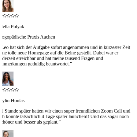
Stella Polyak
Logopädische Praxis Aachen
“
Leo hat sich der Aufgabe sofort angenommen und in kürzester Zeit
eine tolle neue Homepage auf die Beine gestellt. Dabei war er
jederzeit erreichbar und hat meine tausend Fragen und
Anmerkungen geduldig beantwortet.
”
Aylin Hontas
“
1 Stunde später hatten wir einen super freundlichen Zoom Call und
ich konnte tatsächlich 4 Tage später launchen!! Und das sogar noch
schöner und besser als geplant.
”