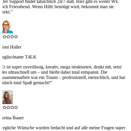
“
Der Support findet tatsächlich 24/7 statt. Hier gibt es weder WE
noch Feierabend. Wenn Hilfe benötigt wird, bekommt man sie
irekt.
”
Moni Haller
Englischtante T4LK
“
Er ist super zuverlässig, kreativ, mega strukturiert, denkt mit, setzt
alles ultraschnell um – und bleibt dabei total entspannt. Die
Zusammenarbeit war ein Traum – professionell, menschlich, und hat
einfach total Spaß gemacht!
”
Corina Bauer
“
Jegliche Wünsche wurden bedacht und auf alle meine Fragen super