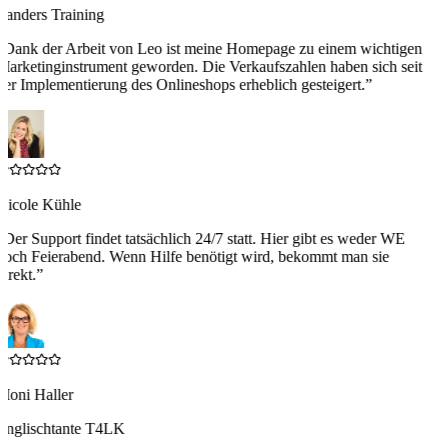
Landers Training
“
Dank der Arbeit von Leo ist meine Homepage zu einem wichtigen
Marketinginstrument geworden. Die Verkaufszahlen haben sich seit
der Implementierung des Onlineshops erheblich gesteigert.
”
Nicole Kühle
“
Der Support findet tatsächlich 24/7 statt. Hier gibt es weder WE
noch Feierabend. Wenn Hilfe benötigt wird, bekommt man sie
irekt.
”
Moni Haller
Englischtante T4LK