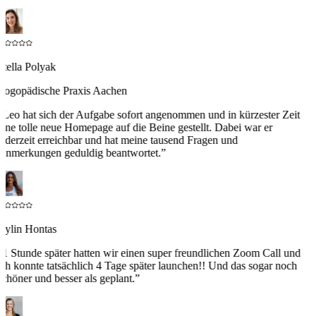
Stella Polyak
Logopädische Praxis Aachen
“
Leo hat sich der Aufgabe sofort angenommen und in kürzester Zeit
eine tolle neue Homepage auf die Beine gestellt. Dabei war er
jederzeit erreichbar und hat meine tausend Fragen und
Anmerkungen geduldig beantwortet.
”
Aylin Hontas
“
1 Stunde später hatten wir einen super freundlichen Zoom Call und
ich konnte tatsächlich 4 Tage später launchen!! Und das sogar noch
schöner und besser als geplant.
”