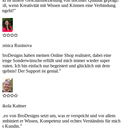
und ist unsere Geschäftsbeziehung von höchster Qualität geprägt!
Toll, wenn Kreativität mit Wissen und Können eine Verbindung
eingeht!
”
Zornica Rusinova
“
BroDesigns haben meinen Online Shop realisiert, dabei eine
Menge Sonderwünsche erfüllt und mich immer wieder super
beraten. Ich bin einfach nur begeistert und glücklich mit dem
Ergebnis! Der Support ist genial.
”
Nikola Kattner
“
Leo von BroDesigns setzt um, was er verspricht und vor allem
kombiniert er Wissen, Kompetenz und echtes Verständnis für mich
als Kundin.
”