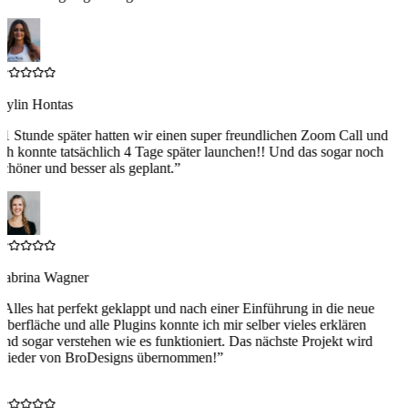
Aylin Hontas
“
1 Stunde später hatten wir einen super freundlichen Zoom Call und
ich konnte tatsächlich 4 Tage später launchen!! Und das sogar noch
schöner und besser als geplant.
”
Sabrina Wagner
“
Alles hat perfekt geklappt und nach einer Einführung in die neue
Oberfläche und alle Plugins konnte ich mir selber vieles erklären
und sogar verstehen wie es funktioniert. Das nächste Projekt wird
wieder von BroDesigns übernommen!
”
S