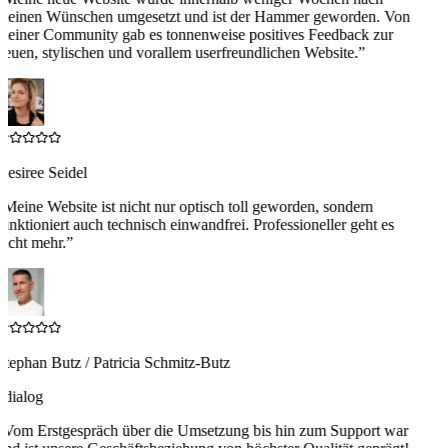
meinen Wünschen umgesetzt und ist der Hammer geworden. Von
meiner Community gab es tonnenweise positives Feedback zur
neuen, stylischen und vorallem userfreundlichen Website.
”
Desiree Seidel
“
Meine Website ist nicht nur optisch toll geworden, sondern
funktioniert auch technisch einwandfrei. Professioneller geht es
nicht mehr.
”
Stephan Butz / Patricia Schmitz-Butz
4dialog
“
Vom Erstgespräch über die Umsetzung bis hin zum Support war