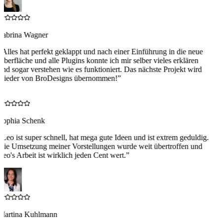
Sabrina Wagner
“
Alles hat perfekt geklappt und nach einer Einführung in die neue
Oberfläche und alle Plugins konnte ich mir selber vieles erklären
und sogar verstehen wie es funktioniert. Das nächste Projekt wird
wieder von BroDesigns übernommen!
”
S
Sophia Schenk
“
Leo ist super schnell, hat mega gute Ideen und ist extrem geduldig.
Die Umsetzung meiner Vorstellungen wurde weit übertroffen und
Leo's Arbeit ist wirklich jeden Cent wert.
”
Martina Kuhlmann