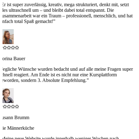
“
Er ist super zuverlässig, kreativ, mega strukturiert, denkt mit, setzt
alles ultraschnell um – und bleibt dabei total entspannt. Die
Zusammenarbeit war ein Traum – professionell, menschlich, und hat
einfach total Spaß gemacht!
”
Corina Bauer
“
Jegliche Wünsche wurden bedacht und auf alle meine Fragen super
schnell reagiert. Am Ende ist es nicht nur eine Kursplattform
geworden, sondern 3. Absolute Empfehlung.
”
Susann Brumm
Die Männerküche
“
Meine neue Website wurde innerhalb weniger Wochen nach