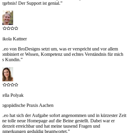
Ergebnis! Der Support ist genial.
”
Nikola Kattner
“
Leo von BroDesigns setzt um, was er verspricht und vor allem
kombiniert er Wissen, Kompetenz und echtes Verständnis für mich
als Kundin.
”
Stella Polyak
Logopädische Praxis Aachen
“
Leo hat sich der Aufgabe sofort angenommen und in kürzester Zeit
eine tolle neue Homepage auf die Beine gestellt. Dabei war er
jederzeit erreichbar und hat meine tausend Fragen und
Anmerkungen geduldig beantwortet.
”