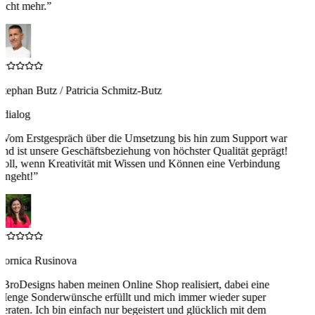
nicht mehr.
”
Stephan Butz / Patricia Schmitz-Butz
4dialog
“
Vom Erstgespräch über die Umsetzung bis hin zum Support war
und ist unsere Geschäftsbeziehung von höchster Qualität geprägt!
Toll, wenn Kreativität mit Wissen und Können eine Verbindung
eingeht!
”
Zornica Rusinova
“
BroDesigns haben meinen Online Shop realisiert, dabei eine
Menge Sonderwünsche erfüllt und mich immer wieder super
beraten. Ich bin einfach nur begeistert und glücklich mit dem