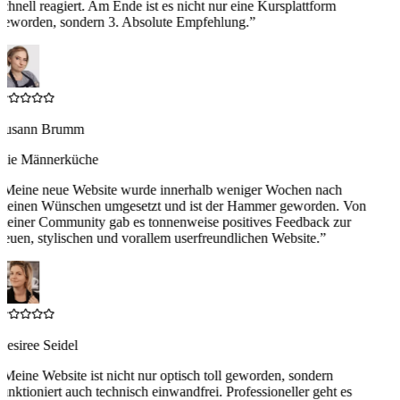
schnell reagiert. Am Ende ist es nicht nur eine Kursplattform
geworden, sondern 3. Absolute Empfehlung.
”
Susann Brumm
Die Männerküche
“
Meine neue Website wurde innerhalb weniger Wochen nach
meinen Wünschen umgesetzt und ist der Hammer geworden. Von
meiner Community gab es tonnenweise positives Feedback zur
neuen, stylischen und vorallem userfreundlichen Website.
”
Desiree Seidel
“
Meine Website ist nicht nur optisch toll geworden, sondern
funktioniert auch technisch einwandfrei. Professioneller geht es