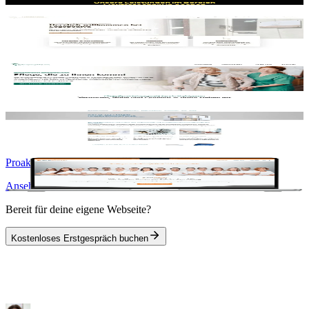
Logopediya Stella Polyak
Ansehen
Schwarzwald Care GbR
Ansehen
Hausverwaltung Tellmann
Ansehen
Proaktive Physiotherapie
Ansehen
Bereit für deine eigene Webseite?
Kostenloses Erstgespräch buchen